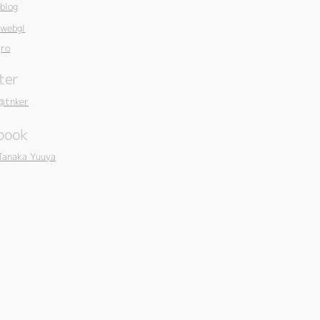
blog
webgl
ro
ter
@tnker
book
Tanaka Yuuya