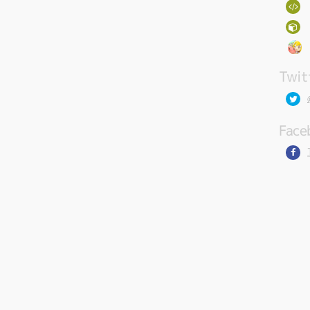
Twit
Face